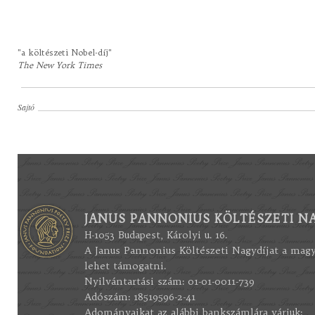
"a költészeti Nobel-díj"
The New York Times
Sajtó
JANUS PANNONIUS KÖLTÉSZETI NA
H-1053 Budapest, Károlyi u. 16.
A Janus Pannonius Költészeti Nagydíjat a mag
lehet támogatni.
Nyilvántartási szám: 01-01-0011-739
Adószám: 18519596-2-41
Adományaikat az alábbi bankszámlára várjuk: