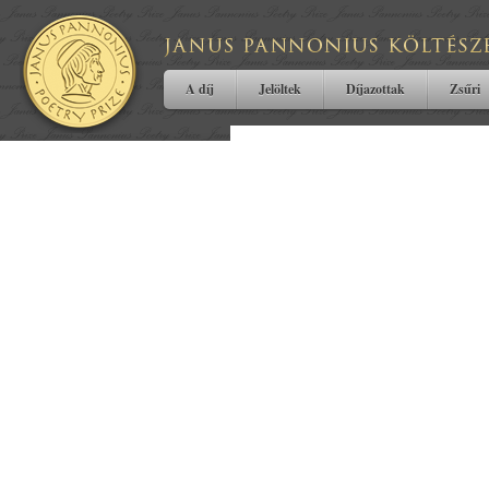
A díj
Jelöltek
Díjazottak
Zsűri