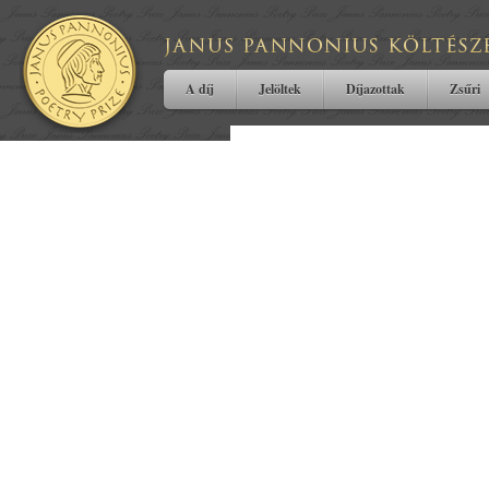
A díj
Jelöltek
Díjazottak
Zsűri