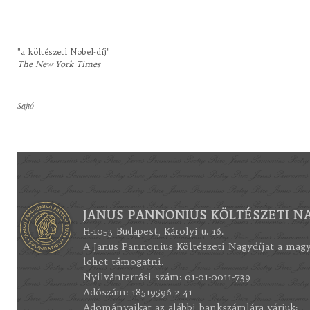
"a költészeti Nobel-díj"
The New York Times
Sajtó
JANUS PANNONIUS KÖLTÉSZETI NA
H-1053 Budapest, Károlyi u. 16.
A Janus Pannonius Költészeti Nagydíjat a mag
lehet támogatni.
Nyilvántartási szám: 01-01-0011-739
Adószám: 18519596-2-41
Adományaikat az alábbi bankszámlára várjuk: