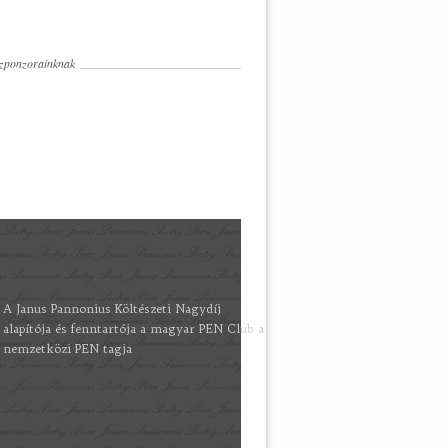
zponzorainknak
A Janus Pannonius Költészeti Nagydíj
alapítója és fenntartója a magyar PEN Club a
nemzetközi PEN tagja