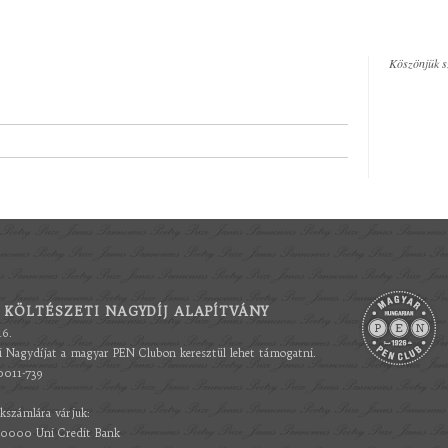
Köszönjük s
 KÖLTÉSZETI NAGYDÍJ ALAPÍTVÁNY
16.
ti Nagydíjat a magyar PEN Clubon keresztül lehet támogatni.
0011-739
kszámlára várjuk:
000 Uni Credit Bank