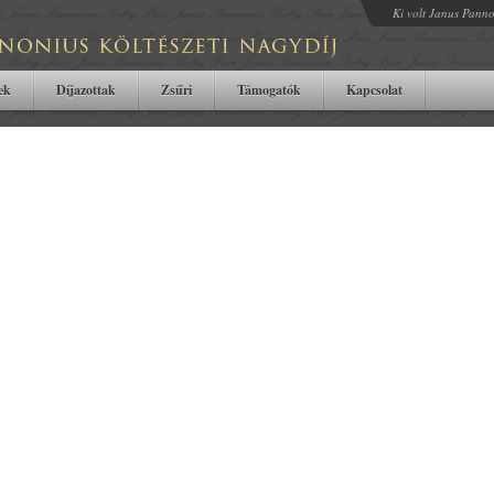
Ki volt Janus Pann
tek
Díjazottak
Zsűri
Támogatók
Kapcsolat