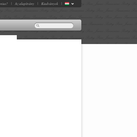
onius?
Az alapítvány
Kiadványok