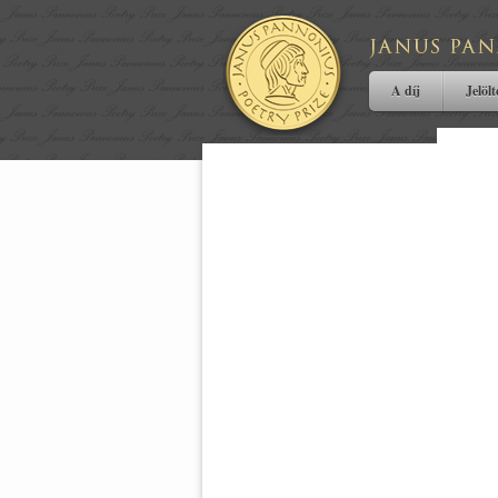
A díj
Jelöl