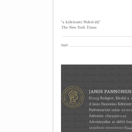
"a költészeti Nobel-díj"
The New York Times
Sajtó
JANUS PANNONIUS
H-1053 Budapest, Károlyi u. 
A Janus Pannonius Költésze
Nyilvántartási szám: 01-01-
Adószám: 18519596-2-41
Adományaikat az alábbi ban
10918001-00000100-85440