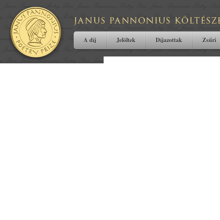
A díj
Jelöltek
Díjazottak
Zsűri