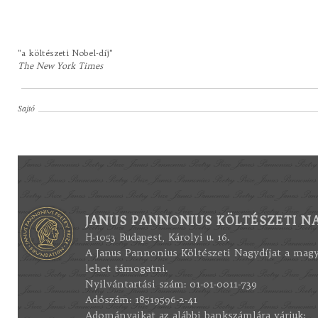
"a költészeti Nobel-díj"
The New York Times
Sajtó
JANUS PANNONIUS KÖLTÉSZETI NA
H-1053 Budapest, Károlyi u. 16.
A Janus Pannonius Költészeti Nagydíjat a mag
lehet támogatni.
Nyilvántartási szám: 01-01-0011-739
Adószám: 18519596-2-41
Adományaikat az alábbi bankszámlára várjuk: